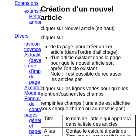
Extensions
Création d'un nouvel
extension
article
Petites-
annonces
cliquer sur Nouvel article (en haut)
Divers
cliquer sur
favicon
de la page, pour créer un 1er
tinymce
article (dans l'ordre d'affichage)
Actualités
d'un article existant dans la page
(développement)
pour que le nouvel article soit
Icône
après l'article existant
d'impression
Note : il est possible de reclaaser
de
les articles par
page
Accordéon
cliquer sur les lignes vertes pour qu'elles
Modèles
montrent/cachent les champs
Formulaire
remplir les champs ( une aide est affichée
de
sous chaque champ ou au-dessus par
)
contact
pages
Titre
le nom de l'artcle qui apparara
générale
dans la liste des articles
et
Alias
Contao le calcule à partir du
pages