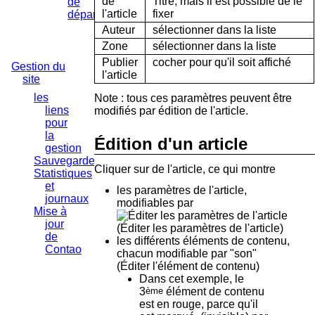
de
Titre, mais il est possible de le
de
l'article
fixer
département
Auteur
sélectionner dans la liste
Zone
sélectionner dans la liste
Publier
cocher pour qu'il soit affiché
Gestion du
l'article
site
les
Note : tous ces paramètres peuvent être
liens
modifiés par édition de l'article.
pour
la
Édition d'un article
gestion
Sauvegarde
Cliquer sur
de l'article, ce qui montre
Statistiques
et
les paramètres de l'article,
journaux
modifiables par
Mise à
jour
(Éditer les paramètres de l'article)
de
les différents éléments de contenu,
Contao
chacun modifiable par "son"
(Éditer l'élément de contenu)
Dans cet exemple, le
3
ème
élément de contenu
est en rouge, parce qu'il