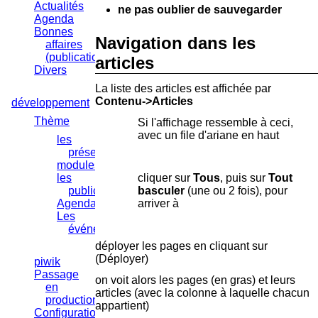
Actualités
ne pas oublier de sauvegarder
Agenda
Bonnes
Navigation dans les
affaires
(publication)
articles
Divers
La liste des articles est affichée par
Contenu->Articles
développement
Thème
Si l'affichage ressemble à ceci,
avec un file d'ariane en haut
les
présentations
modules
les
cliquer sur
Tous
, puis sur
Tout
publications
basculer
(une ou 2 fois), pour
Agenda
arriver à
Les
événements
déployer les pages en cliquant sur
(Déployer)
piwik
Passage
on voit alors les pages (en gras) et leurs
en
articles (avec la colonne à laquelle chacun
production
appartient)
Configuration