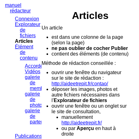
Aller
manuel
au
rédacteur
Articles
contenu
Connexion
Explorateur
Un article
de
fichiers
est dans une colonne de la page
Articles
(selon la page)
Élément
ne pas oublier de cocher Publier
de
contient des éléments (de contenu)
contenu
Méthode de rédaction conseillée :
Accordéons
Vidéos
ouvrir une fenêtre du navigateur
galerie
sur le site de rédaction :
de
http://aideetrepit.fr/contao/
membres
déposer les images, photos et
galerie
autre fichiers nécessaires dans
de
l'
Explorateur de fichiers
photos
ouvrir une fenêtre ou un onglet sur
galerie
le site de consultation,
de
manuellement
partenaires
http://aideetrepit.fr/
ou par
Aperçu
en haut à
droite
Publications