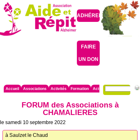
ADHÉRER
FAIRE
UN DON
Mots-
Aller
Accueil
Associations
Activités
Formation
Actualités
Partenaires

clés
au
contenu
FORUM des Associations à
CHAMALIERES
le samedi 10 septembre 2022
à Saulzet le Chaud