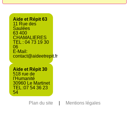
Aide et Répit 63
11 Rue des
Saulées
63 400
CHAMALIERES
TEL : 04 73 19 30
06
E-Mail:
contact@aideetrepit.fr
Aide et Répit 30
518 rue de
l'Humanité
30960 Le Martinet
TEL :07 54 36 23
54
Plan du site
|
Mentions légales