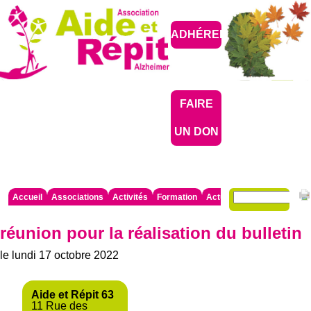
ADHÉRER
FAIRE
UN DON
Mots-
Aller
Accueil
Associations
Activités
Formation
Actualités
Partenaires

clés
au
contenu
réunion pour la réalisation du bulletin
le lundi 17 octobre 2022
Aide et Répit 63
11 Rue des