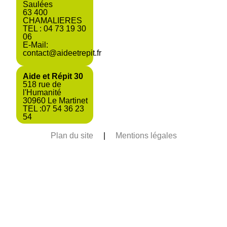
Saulées
63 400
CHAMALIERES
TEL : 04 73 19 30
06
E-Mail:
contact@aideetrepit.fr
Aide et Répit 30
518 rue de
l'Humanité
30960 Le Martinet
TEL :07 54 36 23
54
Plan du site
|
Mentions légales